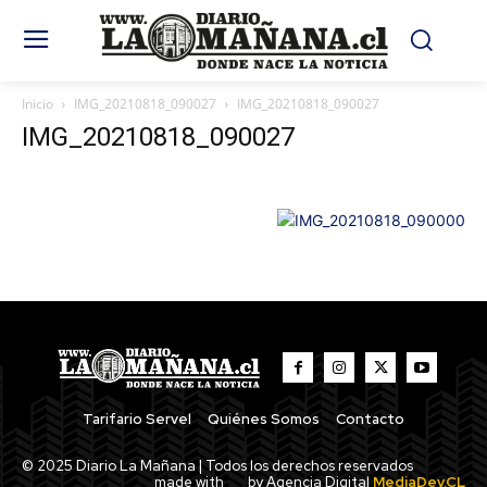
Inicio
IMG_20210818_090027
IMG_20210818_090027
IMG_20210818_090027
Tarifario Servel
Quiénes Somos
Contacto
© 2025 Diario La Mañana | Todos los derechos reservados
made with
by Agencia Digital
MediaDev.CL