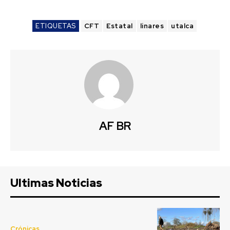
ETIQUETAS
CFT
Estatal
linares
utalca
AF BR
Ultimas Noticias
Crónicas