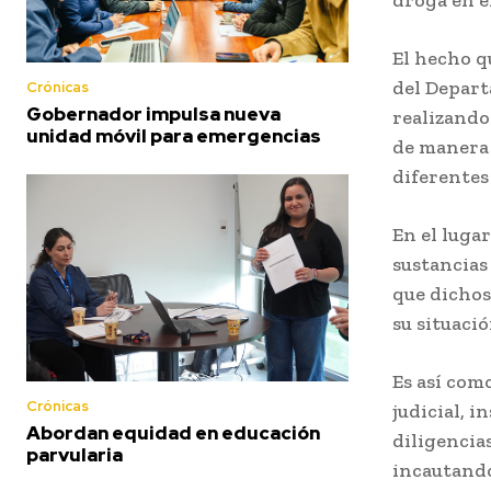
El hecho q
del Depart
Crónicas
Gobernador impulsa nueva
realizando
unidad móvil para emergencias
de manera 
diferentes
En el luga
sustancias
que dichos
su situació
Es así como
Crónicas
judicial, 
Abordan equidad en educación
diligencia
parvularia
incautando 