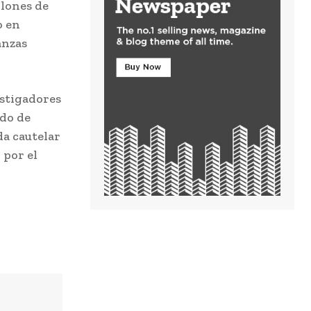
llones de
o en
anzas
estigadores
ado de
da cautelar
 por el