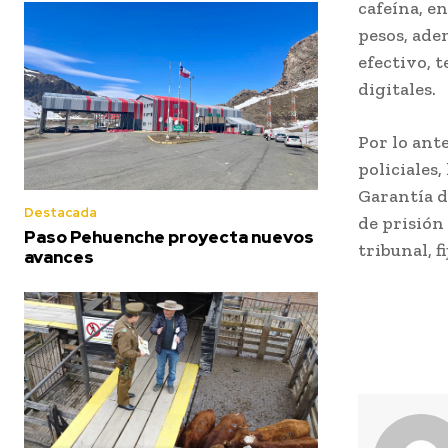
cafeína, e
pesos, ade
efectivo, t
digitales.
Por lo ant
policiales
Garantía de
Destacada
de prisión
Paso Pehuenche proyecta nuevos
tribunal, f
avances