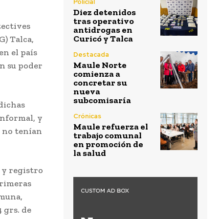
Policial
Diez detenidos
tras operativo
tectives
antidrogas en
Curicó y Talca
) Talca,
en el país
Destacada
Maule Norte
en su poder
comienza a
concretar su
nueva
subcomisaría
 dichas
Crónicas
informal, y
Maule refuerza el
 no tenían
trabajo comunal
en promoción de
la salud
 y registro
primeras
omuna,
 grs. de