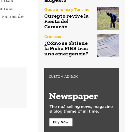
abigeato
tintas
tencia
Gastronomía y Turismo
Curepto revive la
 varias de
Fiesta del
Camarón
Crónicas
¿Cómo se obtiene
la Ficha FIBE tras
una emergencia?