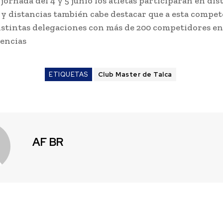
jornada del 4 y 5 junio los atletas participaran en dis
 y distancias también cabe destacar que a esta compe
istintas delegaciones con más de 200 competidores en
encias
ETIQUETAS
Club Master de Talca
AF BR