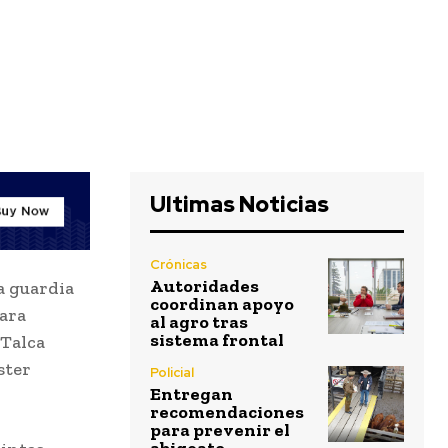
Ultimas Noticias
Crónicas
Autoridades
a guardia
coordinan apoyo
para
al agro tras
sistema frontal
 Talca
ster
Policial
Entregan
recomendaciones
para prevenir el