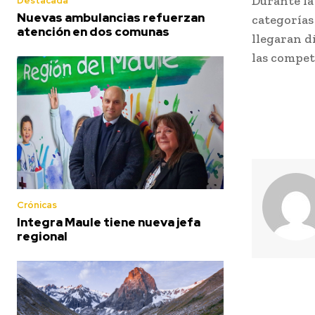
Durante la 
Destacada
Nuevas ambulancias refuerzan
categorías
atención en dos comunas
llegaran d
las compet
Crónicas
Integra Maule tiene nueva jefa
regional