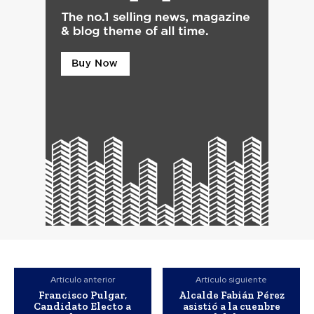
Artículo anterior
Artículo siguiente
Francisco Pulgar,
Alcalde Fabián Pérez
Candidato Electo a
asistió a la cuenbre