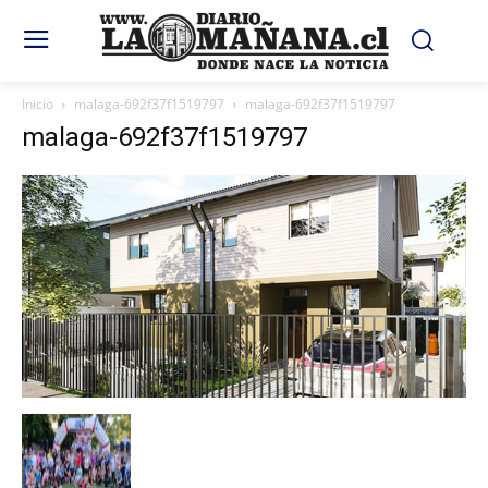
Inicio
malaga-692f37f1519797
malaga-692f37f1519797
malaga-692f37f1519797