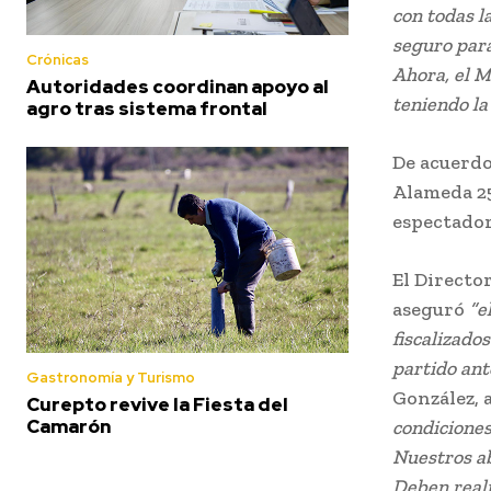
con todas l
seguro para
Crónicas
Ahora, el M
Autoridades coordinan apoyo al
teniendo la
agro tras sistema frontal
De acuerdo
Alameda 25
espectadore
El Directo
aseguró
“e
fiscalizado
partido ant
Gastronomía y Turismo
González, 
Curepto revive la Fiesta del
Camarón
condiciones
Nuestros ab
Deben reali