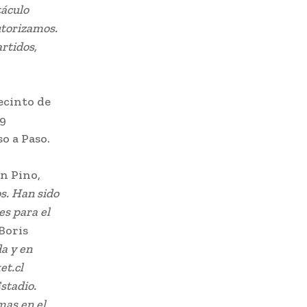
táculo
utorizamos.
artidos,
ecinto de
09
o a Paso.
án Pino,
s. Han sido
es para el
Boris
a y en
et.cl
stadio.
mas en el