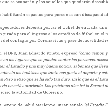
 que se ocuparán y los aquellos que quedarán descubi
 habilitarán espacios para personas con discapacidad
espectadores deberán portar el ticket de entrada, una
 jurada para el ingreso a los estadios de fútbol en el
 del contagio por Coronavirus y pase de movilidad r
o, el DPR, Juan Eduardo Prieto, expresó
“como vemos, ya
 en los lugares que se pueden sentar las personas, acceso
ner el Estadio y una muy buena noticia, sabemos que lle
edio sin los fanáticos que tanto nos gusta el deporte y est
an Paso a Paso que se ha sido tan duro. En lo que es el Est
avía no está autorizado. Los próximos días irá la Seremi d
ecisó la autoridad de Gobierno.
la Seremi de Salud Marlenne Durán señaló
“el Estadio F