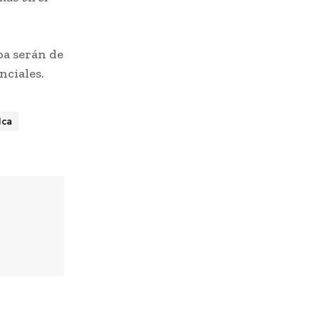
oa serán de
nciales.
lca