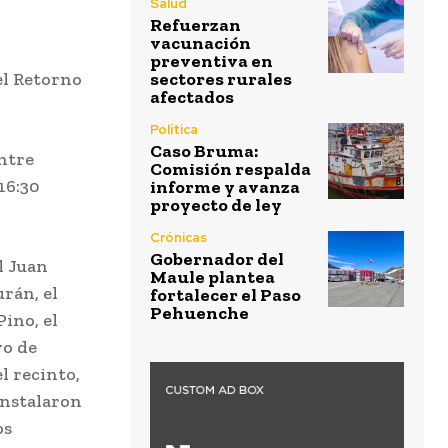
Salud
Refuerzan
vacunación
preventiva en
el Retorno
sectores rurales
afectados
Política
Caso Bruma:
entre
Comisión respalda
16:30
informe y avanza
proyecto de ley
Crónicas
Gobernador del
l Juan
Maule plantea
rán, el
fortalecer el Paso
Pehuenche
Pino, el
vo de
l recinto,
instalaron
os