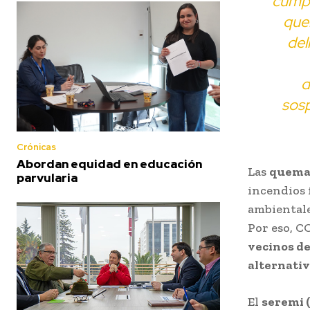
cumpl
quem
del
d
sos
Crónicas
Abordan equidad en educación
Las
quemas
parvularia
incendios 
ambientale
Por eso, C
vecinos d
alternativ
El
seremi (