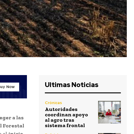
Ultimas Noticias
Crónicas
Autoridades
coordinan apoyo
eger a las
al agro tras
sistema frontal
 Forestal
a el
inicio