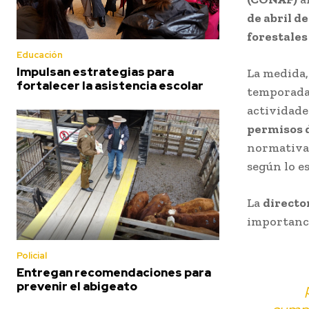
de abril d
forestales
Educación
Impulsan estrategias para
La medida,
fortalecer la asistencia escolar
temporada,
actividade
permisos 
normativ
según lo es
La
directo
importanci
Policial
Entregan recomendaciones para
prevenir el abigeato