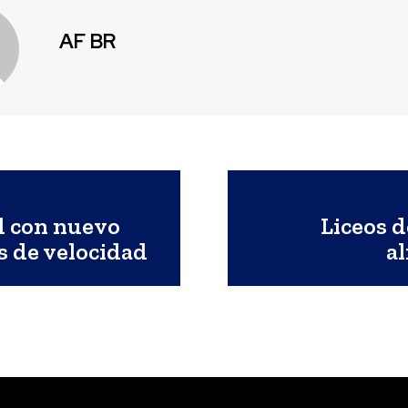
AF BR
d con nuevo
Liceos 
s de velocidad
a