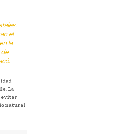
tales.
an el
en la
 de
acó.
nidad
ile
. La
a
evitar
io natural