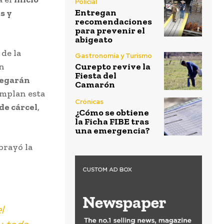
Policial
Entregan
s y
recomendaciones
para prevenir el
abigeato
de la
Gastronomía y Turismo
en
Curepto revive la
Fiesta del
regarán
Camarón
umplan esta
Crónicas
de cárcel
,
¿Cómo se obtiene
la Ficha FIBE tras
una emergencia?
ubrayó la
l