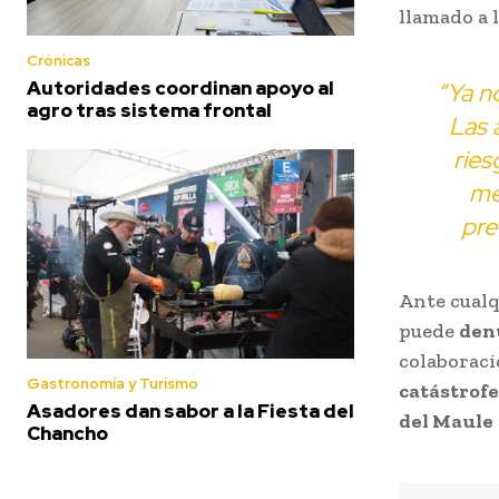
llamado a 
Crónicas
Autoridades coordinan apoyo al
“Ya n
agro tras sistema frontal
Las 
ries
me
pre
Ante cualq
puede
den
colaboraci
Gastronomía y Turismo
catástrofe
Asadores dan sabor a la Fiesta del
del Maule
Chancho