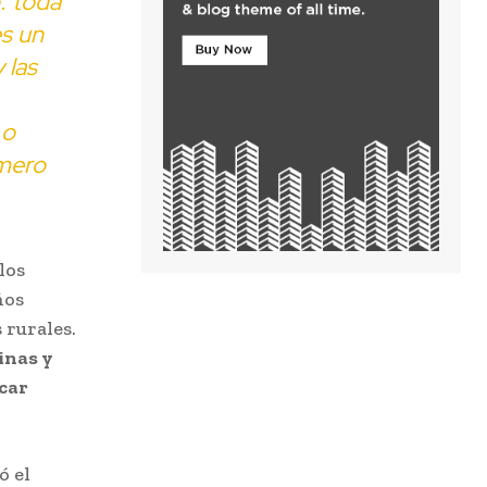
: toda
es un
 las
 o
mero
los
ños
 rurales.
inas y
car
ó el