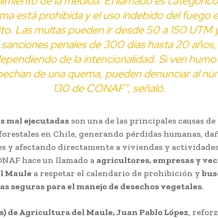
imiento de la medida. El llamado es categórico
a está prohibida y el uso indebido del fuego 
ito. Las multas pueden ir desde 50 a 150 UTM y
sanciones penales de 300 días hasta 20 años,
ependiendo de la intencionalidad. Si ven humo
pechan de una quema, pueden denunciar al nú
130 de CONAF”, señaló.
 mal ejecutadas
son una de las principales causas de 
forestales en Chile, generando pérdidas humanas, da
s y afectando directamente a viviendas y actividades
ONAF hace un llamado a
agricultores, empresas y vec
el Maule
a respetar el calendario de prohibición y
bus
as seguras para el manejo de desechos vegetales
.
s) de Agricultura del Maule, Juan Pablo López
, reforz