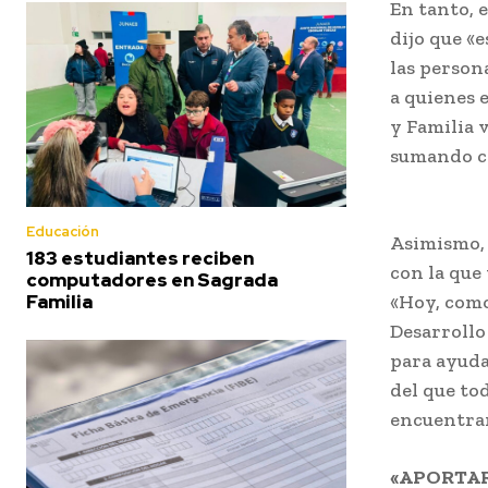
En tanto, 
dijo que «
las person
a quienes 
y Familia 
sumando co
Educación
Asimismo, 
183 estudiantes reciben
con la que
computadores en Sagrada
Familia
«Hoy, como
Desarrollo
para ayuda
del que to
encuentran
«APORTAR