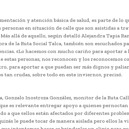
imentación y atención básica de salud, es parte de lo q
s personas en situación de calle que son asistidas a tra
Más allá de aquello, según detalló Alejandra Tapia Ra
ra de la Ruta Social Talca, también son escuchados p
encias. «Lo hacemos con mucho cariño para aportar a 
e estas personas, nos reconocen y los reconocemos 
tro, para aportar a que puedan ser más dignos y paliar
s tan crudas, sobre todo en este invierno», precisó.
ea, Gonzalo Inostroza González, monitor de la Ruta Cal
que es relevante entregar apoyo a quienes pernoctan 
bido a que «ellos están afectados por diferentes proble
quizás le puede tocar de manera aislada pero ellos la v
Lo que intentamos hacer es brindarles un alivio para qu