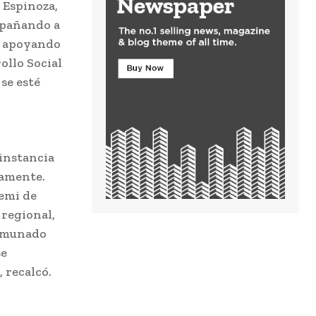
 Espinoza,
ompañando a
 y apoyando
ollo Social
se esté
 instancia
damente.
emi de
 regional,
comunado
se
 recalcó.