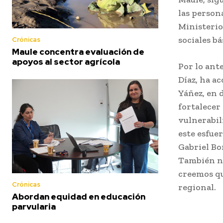
las persona
Ministerio 
sociales bá
Crónicas
Maule concentra evaluación de
apoyos al sector agrícola
Por lo ant
Díaz, ha a
Yáñez, en d
fortalecer
vulnerabil
este esfuer
Gabriel Bor
También no
creemos qu
Crónicas
regional.
Abordan equidad en educación
parvularia