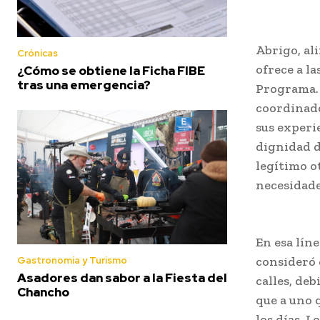
Abrigo, al
Crónicas
ofrece a la
¿Cómo se obtiene la Ficha FIBE
tras una emergencia?
Programa. 
coordinado
sus experi
dignidad d
legítimo o
necesidade
En esa lín
consideró 
Gastronomía y Turismo
Asadores dan sabor a la Fiesta del
calles, de
Chancho
que a uno 
los días. 