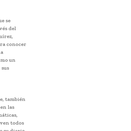
ue se
vés del
mírez,
ara conocer
la
como un
 sus
le, también
en las
máticas,
iven todos
e su diario