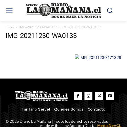
Inicio
IMG-20211230-WA0133
IMG-20211230-WA0133
IMG-20211230-WA0133
Tarifario Servel
Quiénes Somos
Contacto
© 2025 Diario La Mañana | Todos los derechos reservados
made with
by Agencia Digital
MediaDev.CL