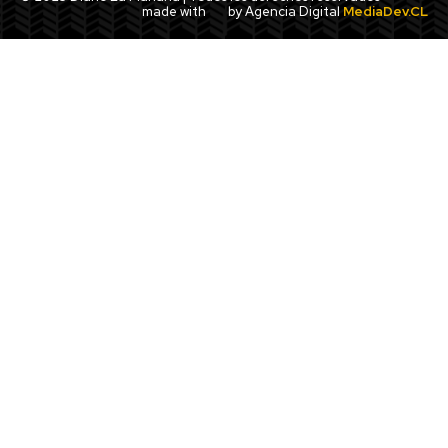
made with
by Agencia Digital
MediaDev.CL