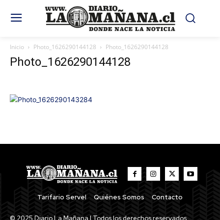
Inicio
Photo_1626290144128
Photo_1626290144128
Photo_1626290144128
Tarifario Servel
Quiénes Somos
Contacto
© 2025 Diario La Mañana | Todos los derechos reservados