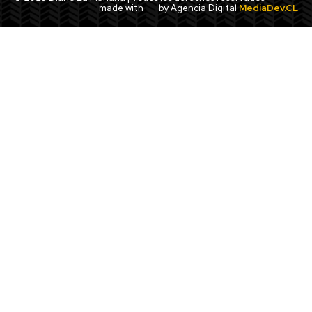
made with
by Agencia Digital
MediaDev.CL