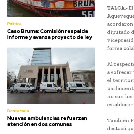
TALCA.-
El
Aqueveque,
acordaron l
Política
Caso Bruma: Comisión respalda
diputado d
informe y avanza proyecto de ley
vicepresid
forma cola
Al respect
a «ofrecer
el territo
parlamenta
no son los
establecer
Destacada
Nuevas ambulancias refuerzan
También Po
atención en dos comunas
destacó qu