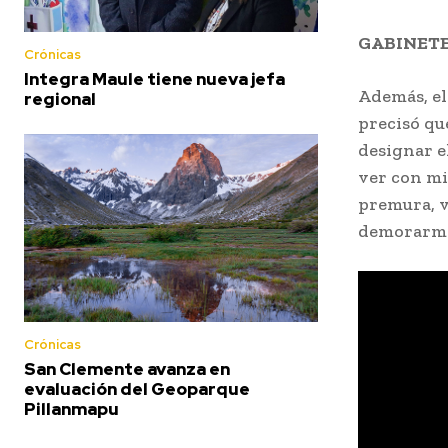
GABINET
Crónicas
Integra Maule tiene nueva jefa
Además, el
regional
precisó qu
designar e
ver con mi
premura, ve
demorarme
Crónicas
San Clemente avanza en
evaluación del Geoparque
Pillanmapu