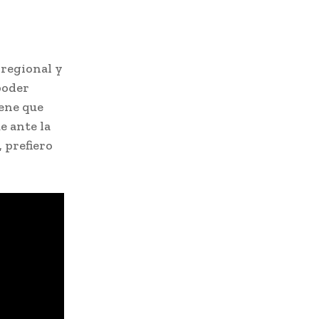
 regional y
poder
iene que
e ante la
, prefiero