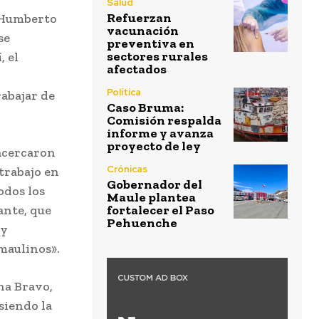
Salud
Refuerzan
, Humberto
vacunación
se
preventiva en
sectores rurales
, el
afectados
Política
rabajar de
Caso Bruma:
Comisión respalda
informe y avanza
proyecto de ley
 acercaron
Crónicas
 trabajo en
Gobernador del
odos los
Maule plantea
ante, que
fortalecer el Paso
Pehuenche
 y
 maulinos».
na Bravo,
siendo la