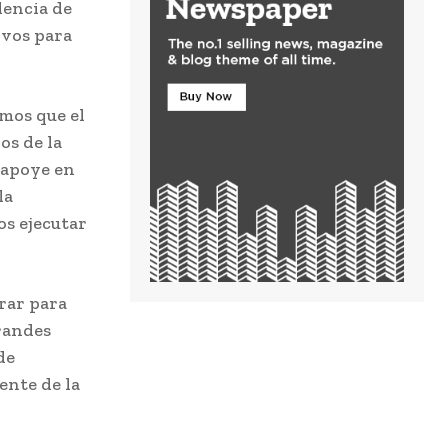
lencia de
ivos para
mos que el
os de la
 apoye en
la
os ejecutar
rar para
grandes
de
ente de la