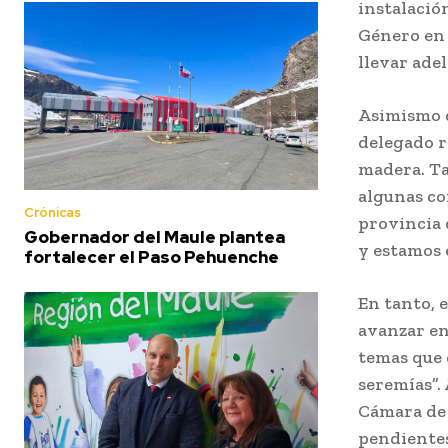
instalació
Género en 
llevar ade
Asimismo d
delegado r
madera. Ta
algunas co
Crónicas
provincia 
Gobernador del Maule plantea
y estamos 
fortalecer el Paso Pehuenche
En tanto, 
avanzar en
temas que 
seremías”.
Cámara de 
pendientes