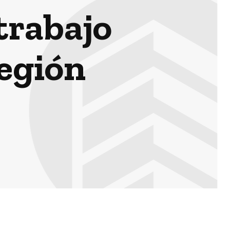
trabajo
región