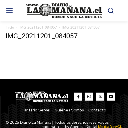
Inicio
IMG_20211201_084057
IMG_20211201_084057
IMG_20211201_084057
Tarifario Servel
Quiénes Somos
Contacto
© 2025 Diario La Mañana | Todos los derechos reservados
made with
by Agencia Digital
MediaDev.CL