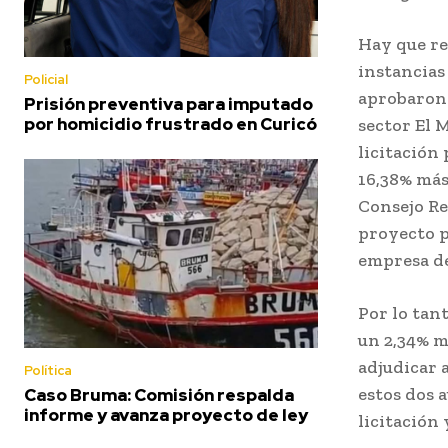
Hay que re
instancias 
Policial
aprobaron 
Prisión preventiva para imputado
por homicidio frustrado en Curicó
sector El 
licitación 
16,38% más 
Consejo Re
proyecto p
empresa de
Por lo tan
un 2,34% m
adjudicar 
Política
estos dos 
Caso Bruma: Comisión respalda
informe y avanza proyecto de ley
licitación