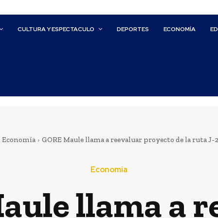
CULTURA Y ESPECTACULO
DEPORTES
ECONOMÍA
E
Economía
GORE Maule llama a reevaluar proyecto de la ruta J-25
Economía
ule llama a r