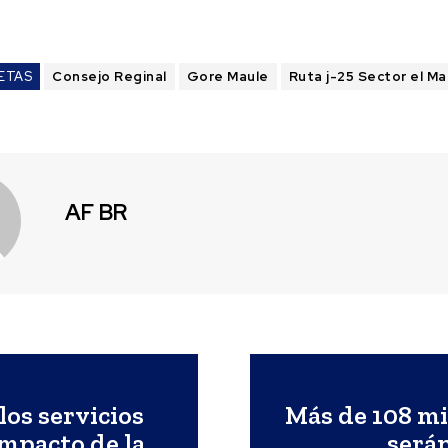
ETAS
Consejo Reginal
Gore Maule
Ruta j-25 Sector el M
AF BR
los servicios
Más de 108 mi
impacto de la
serán