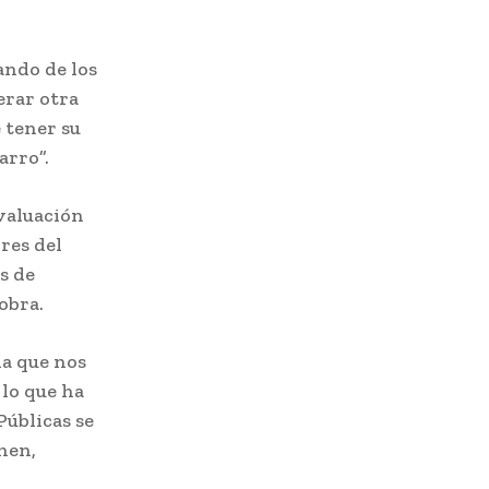
ando de los
erar otra
 tener su
barro”.
evaluación
ores del
s de
 obra.
la que nos
lo que ha
Públicas se
nen,