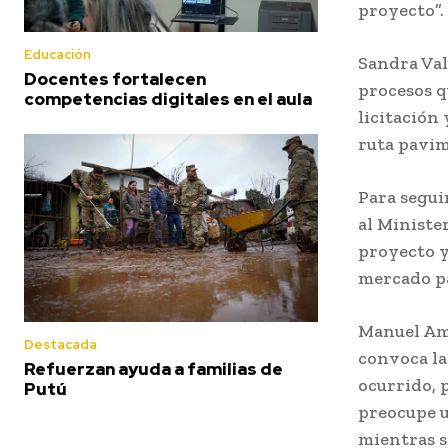
proyecto”
Educación
Sandra Val
Docentes fortalecen
procesos q
competencias digitales en el aula
licitación
ruta pavim
Para segui
al Minister
proyecto y
mercado pa
Manuel Amé
Destacada
convoca la
Refuerzan ayuda a familias de
ocurrido, 
Putú
preocupe u
mientras s