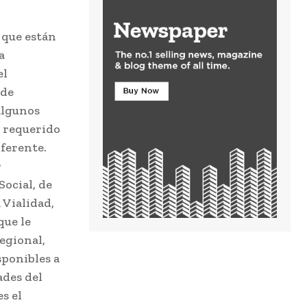
 que están
a
el
 de
algunos
a requerido
ferente.
r
Social, de
 Vialidad,
que le
egional,
sponibles a
ades del
s el