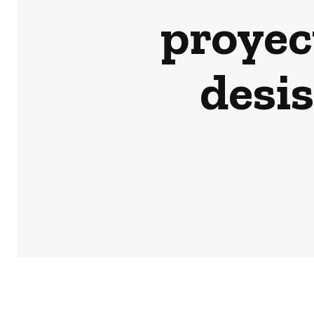
proyect
desis