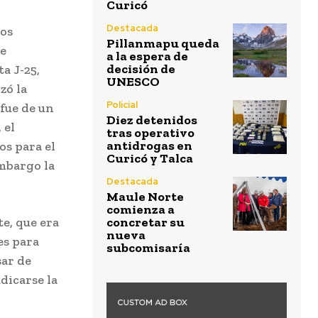
Curicó
Destacada
dos
Pillanmapu queda
se
a la espera de
decisión de
a J-25,
UNESCO
zó la
Policial
 fue de un
Diez detenidos
 el
tras operativo
antidrogas en
s para el
Curicó y Talca
embargo la
Destacada
Maule Norte
comienza a
te, que era
concretar su
nueva
es para
subcomisaría
sar de
dicarse la