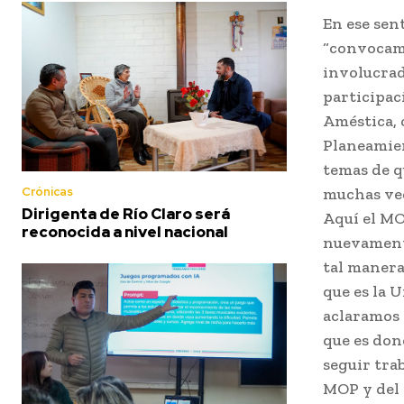
En ese sen
“convocamo
involucrad
participac
Améstica, 
Planeamien
temas de q
Crónicas
muchas vec
Dirigenta de Río Claro será
Aquí el MO
reconocida a nivel nacional
nuevamente
tal manera
que es la U
aclaramos 
que es don
seguir tra
MOP y del 