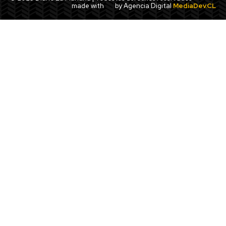
made with
by Agencia Digital
MediaDev.CL