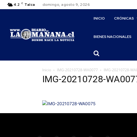
C
4.2
Talca
domingo, agosto 9, 2026
INICIO
CRÓNICAS
BIENES NACIONALES
Inicio
IMG-20210728-WA0077
IMG-20210728-WA
IMG-20210728-WA007