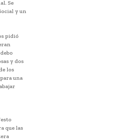
al. Se
ocial y un
os pidió
eran
 debo
sas y dos
de los
 para una
abajar
“esto
a que las
tera