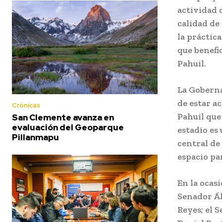
actividad 
calidad de
la práctica
que benefi
Pahuil.
La Goberna
de estar a
Crónicas
Pahuil que
San Clemente avanza en
evaluación del Geoparque
estadio es
Pillanmapu
central de
espacio pa
En la ocas
Senador Ál
Reyes; el 