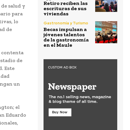
Retiro reciben las
 de salud y
escrituras de sus
sario para
viviendas
ivas, lo
Gastronomía y Turismo
ad de
Becas impulsan a
jóvenes talentos
de la gastronomía
en el Maule
y contenta
estadio de
. Este
idad
tengan un
gton; el
uan Eduardo
ionales,