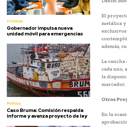
Daniel Bus
El proyect
Crónicas
metálica y
Gobernador impulsa nueva
exclusivos
unidad móvil para emergencias
contempló 
además, cu
La cancha 
cada uno, 
la disposi
marcador.
Otros Pro
Política
Caso Bruma: Comisión respalda
En la ocas
informe y avanza proyecto de ley
aprobación