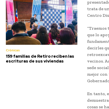
presentado
trata de u
Centro Di
“Traemos t
que lo apo
fundamenta
decirles q
Crónicas
retroexcav
159 familias de Retiro reciben las
vecinos. A
escrituras de sus viviendas
sede socia
mejor con 
Gobernado
En tanto, 
demuestra 
cosas se h