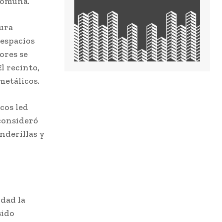
 comuna.
ura
 espacios
ores se
l recinto,
metálicos.
cos led
 consideró
nderillas y
dad la
sido