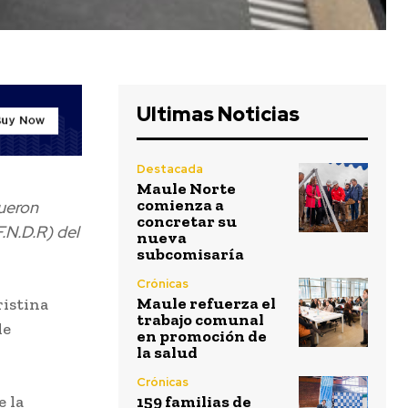
Ultimas Noticias
Destacada
Maule Norte
comienza a
fueron
concretar su
.N.D.R) del
nueva
subcomisaría
Crónicas
Maule refuerza el
ristina
trabajo comunal
de
en promoción de
la salud
Crónicas
e la
159 familias de