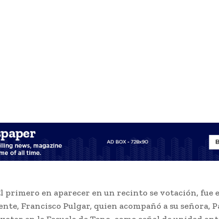
l primero en aparecer en un recinto se votación, fue e
nte, Francisco Pulgar, quien acompañó a su señora, P
 votar en la Escuela de Teno, como señal de unidad ant