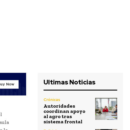
Ultimas Noticias
Crónicas
Autoridades
coordinan apoyo
l
al agro tras
sistema frontal
aula
e la