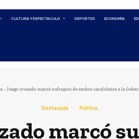
CULTURA Y ESPECTACULO
DEPORTES
ECONOMÍA
E
da
Juego cruzado marcó sufragios de ambos candidatos a la Gobe
Destacada
Política
zado marcó su