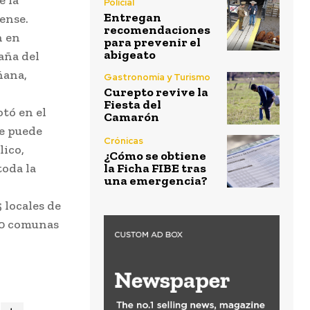
Policial
Entregan
ense.
recomendaciones
n en
para prevenir el
abigeato
aña del
ñana,
Gastronomía y Turismo
Curepto revive la
Fiesta del
otó en el
Camarón
se puede
Crónicas
lico,
¿Cómo se obtiene
la Ficha FIBE tras
oda la
una emergencia?
 locales de
30 comunas