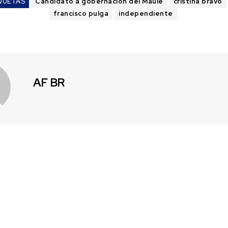
QUETAS
Candidato a gobernación del Maule
cristina bravo
francisco pulga
independiente
AF BR