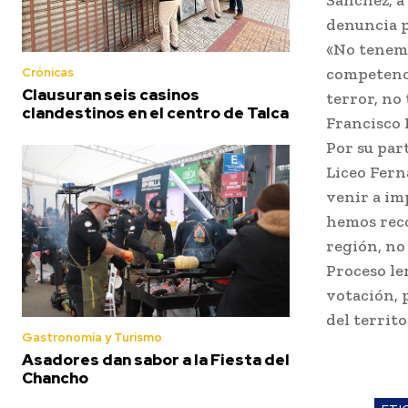
denuncia p
«No tenemo
competenci
Crónicas
Clausuran seis casinos
terror, no
clandestinos en el centro de Talca
Francisco 
Por su par
Liceo Fern
venir a im
hemos reco
región, no 
Proceso le
votación, 
del territo
Gastronomía y Turismo
Asadores dan sabor a la Fiesta del
Chancho