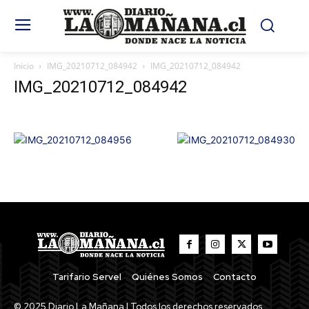
Inicio
IMG_20210712_084942
IMG_20210712_084942
IMG_20210712_084942
Tarifario Servel
Quiénes Somos
Contacto
© 2025 Diario La Mañana | Todos los derechos reservados