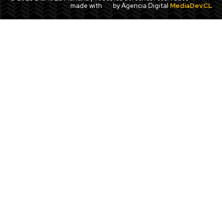
made with
by Agencia Digital
MediaDev.CL