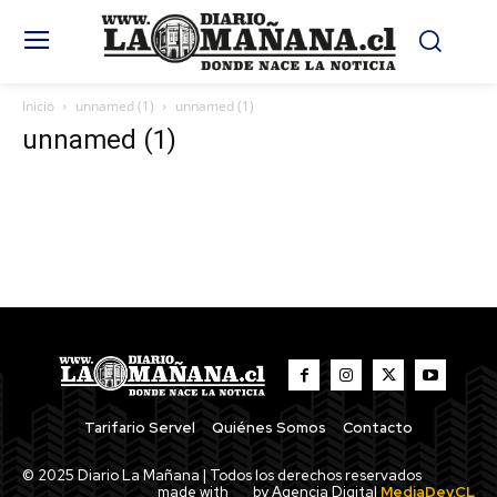
Inicio
unnamed (1)
unnamed (1)
unnamed (1)
Tarifario Servel
Quiénes Somos
Contacto
© 2025 Diario La Mañana | Todos los derechos reservados
made with
by Agencia Digital
MediaDev.CL