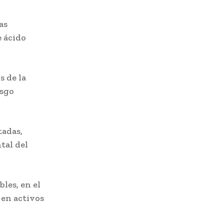
as
e ácido
s de la
esgo
tadas,
tal del
les, en el
 en activos