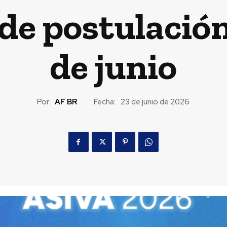
 de postulación
de junio
Por:
AF BR
Fecha:
23 de junio de 2026