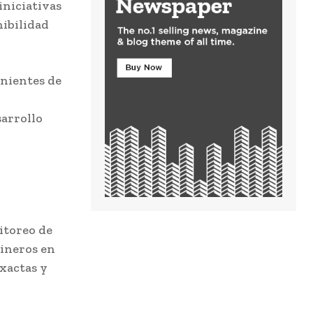
iniciativas
nibilidad
enientes de
sarrollo
itoreo de
mineros en
exactas y