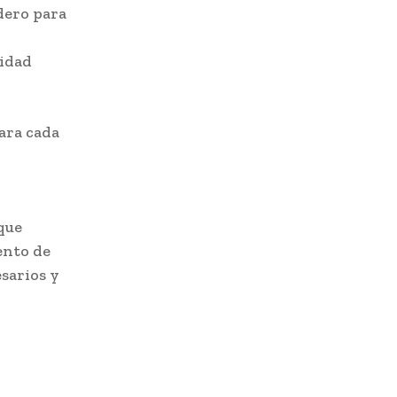
dero para
lidad
ara cada
que
ento de
sarios y