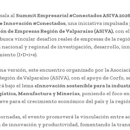
sala al
Summit Empresarial #Conectados ASIVA 202
e Innovación #Conectados
, una iniciativa impulsada
ión de Empresas Región de Valparaíso (ASIVA),
con el
 busca vincular desafíos reales de empresas de la regió
 nacional y regional de investigación, desarrollo, in
ento (I+D+i+e).
na versión, este encuentro organizado por la Asociac
egión de Valparaíso (ASIVA), con el apoyo de Corfo, s
rá bajo el lema
«Innovación sostenible para la industr
gística, Manufactura y Minería»
, poniendo el foco en
lave para el crecimiento económico del país y la regió
jornadas, el evento promoverá la vinculación entre ac
 de innovación y productividad, fomentando la tran