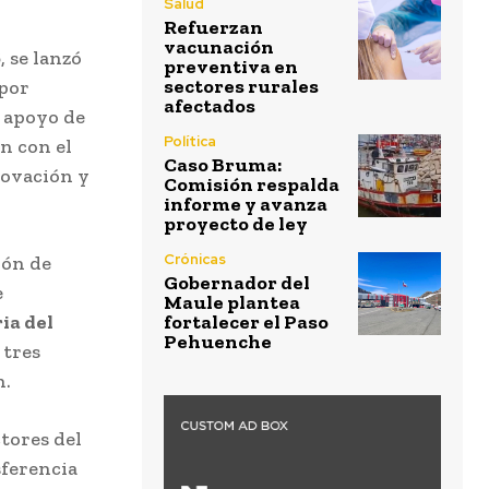
Salud
Refuerzan
vacunación
6
, se lanzó
preventiva en
sectores rurales
 por
afectados
 apoyo de
Política
n con el
Caso Bruma:
novación y
Comisión respalda
informe y avanza
proyecto de ley
Crónicas
ión de
Gobernador del
e
Maule plantea
ia del
fortalecer el Paso
Pehuenche
 tres
n.
tores del
sferencia