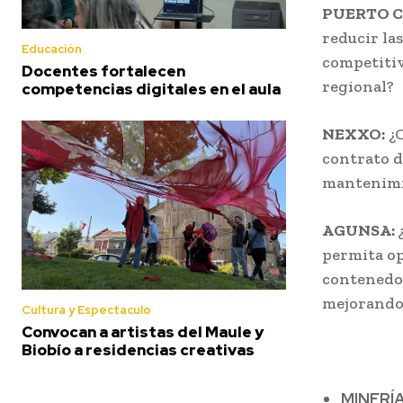
PUERTO 
reducir las
Educación
competitiv
Docentes fortalecen
regional?
competencias digitales en el aula
NEXXO:
¿C
contrato d
mantenimi
AGUNSA:
permita op
contenedor
mejorando 
Cultura y Espectaculo
Convocan a artistas del Maule y
Biobío a residencias creativas
MINERÍ