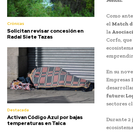
Como ante
el
Match d
Crónicas
Solicitan revisar concesión en
la
Asociac
Radal Siete Tazas
Corfo, que
ecosistema
emprendimi
En su nove
Empresas R
desarrolla
futuro: Lo
sectores c
Destacada
Activan Código Azul por bajas
Durante 2 
temperaturas en Talca
ecosistema