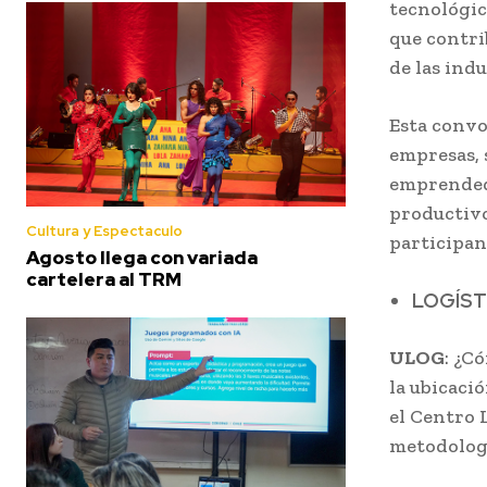
tecnológic
que contri
de las indu
Esta convo
empresas, 
emprendedo
productivo
Cultura y Espectaculo
participant
Agosto llega con variada
cartelera al TRM
LOGÍST
ULOG
: ¿C
la ubicaci
el Centro 
metodologí