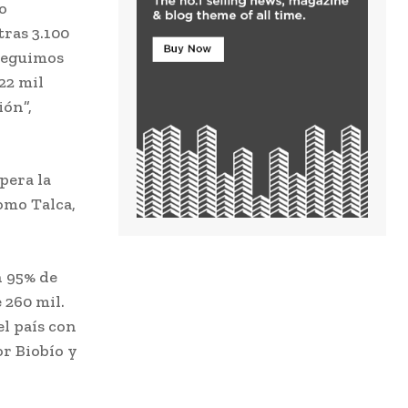
o
ras 3.100
 seguimos
22 mil
ión”,
pera la
omo Talca,
n 95% de
 260 mil.
el país con
r Biobío y