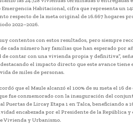
alcanzó las 24.728 viviendas terminadas o entregadas 
e Emergencia Habitacional, cifra que representa un 1
to respecto de la meta original de 16.667 hogares p
riodo 2022–2026.
uy contentos con estos resultados, pero siempre re
 de cada número hay familias que han esperado por añ
d de contar con una vivienda propia y definitiva”, seña
 destacando el impacto directo que este avance tiene 
 vida de miles de personas.
ordó que el Maule alcanzó el 100% de su meta el 16 de
 que fue conmemorado con la inauguración del conjun
l Puertas de Lircay Etapa 1 en Talca, beneficiando a 1
ividad encabezada por el Presidente de la República y 
e Vivienda y Urbanismo.