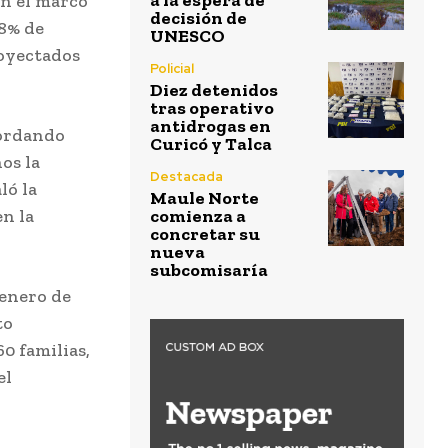
a la espera de
en el marco
decisión de
48% de
UNESCO
royectados
Policial
Diez detenidos
tras operativo
antidrogas en
cordando
Curicó y Talca
os la
Destacada
ló la
Maule Norte
en la
comienza a
concretar su
nueva
subcomisaría
 enero de
to
60 familias,
el