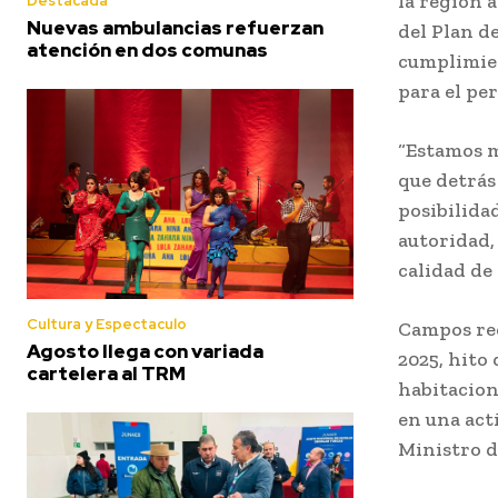
la región 
Destacada
Nuevas ambulancias refuerzan
del Plan d
atención en dos comunas
cumplimien
para el pe
“Estamos m
que detrás
posibilida
autoridad,
calidad de
Cultura y Espectaculo
Campos rec
Agosto llega con variada
2025, hito
cartelera al TRM
habitaciona
en una act
Ministro d