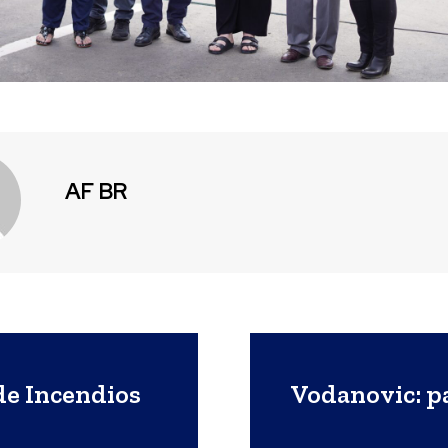
AF BR
de Incendios
Vodanovic: p