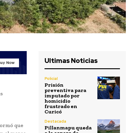
Ultimas Noticias
Policial
Prisión
preventiva para
as
imputado por
homicidio
frustrado en
Curicó
Destacada
formó que
Pillanmapu queda