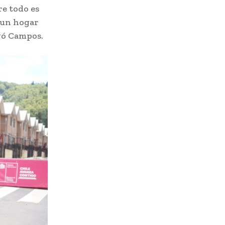
re todo es
n un hogar
uyó Campos.