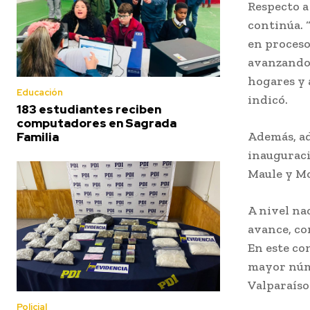
Respecto a 
continúa. 
en proceso
avanzando 
hogares y 
Educación
indicó.
183 estudiantes reciben
computadores en Sagrada
Además, ad
Familia
inauguraci
Maule y Mo
A nivel na
avance, co
En este co
mayor núme
Valparaíso
Policial