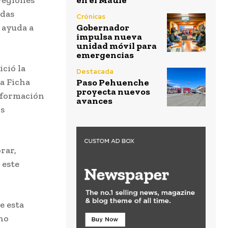
en el Maule
adas
Crónicas
 ayuda a
Gobernador
impulsa nueva
unidad móvil para
emergencias
ció la
Destacada
la Ficha
Paso Pehuenche
proyecta nuevos
información
avances
os
rar,
 este
e esta
rno