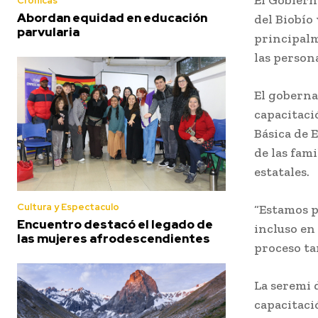
Crónicas
Abordan equidad en educación
del Biobío
parvularia
principalm
las person
El goberna
capacitaci
Básica de 
de las fami
estatales.
Cultura y Espectaculo
“Estamos p
Encuentro destacó el legado de
incluso en
las mujeres afrodescendientes
proceso ta
La seremi 
capacitaci