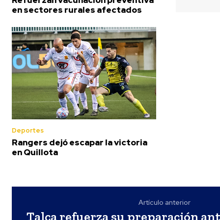
en sectores rurales afectados
Deportes
Rangers dejó escapar la victoria
en Quillota
Artículo anterior
Talca refuerza su preparación an