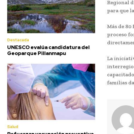
Regional d
para que l
Más de 80 
proceso fo
Destacada
directamen
UNESCO evalúa candidatura del
Geoparque Pillanmapu
La iniciat
interregio
capacitado
familias d
Salud
Refuerzan vacunación preventiva