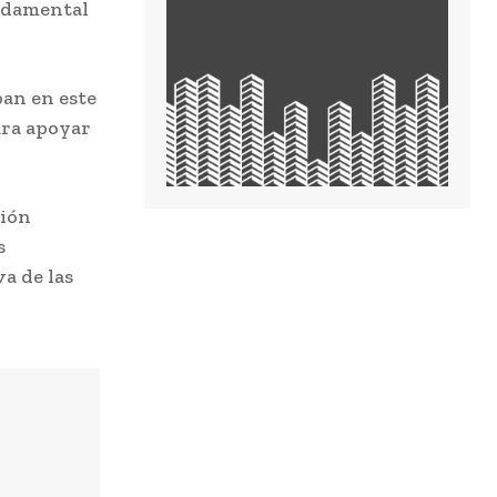
undamental
pan en este
ara apoyar
ción
s
a de las