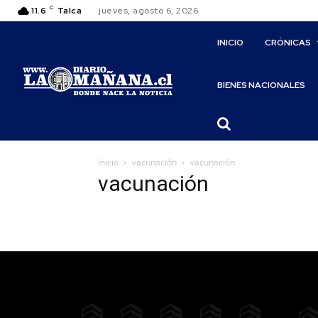
C
11.6
Talca
jueves, agosto 6, 2026
INICIO
CRÓNICAS
BIENES NACIONALES
Inicio
vacunación
vacunación
vacunación