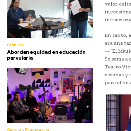
valor cult
inversione
infraestru
En tanto, e
era una ta
Crónicas
—“El Maule
Abordan equidad en educación
parvularia
Se suma a 
Teatro Vic
casonas y 
para el des
Cultura y Espectaculo