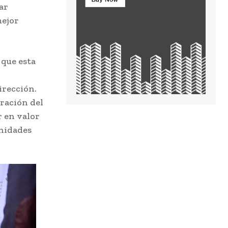
ar
mejor
 que esta
irección.
ración del
r en valor
unidades