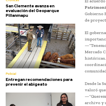
Crónicas
El acuerdo
San Clemente avanza en
Patrimoni
evaluación del Geoparque
Gobierno R
Pillanmapu
de proyect
El goberna
importanci
—“Tenemos 
Mercado Ce
históricas.
coordinaci
comunidad 
Policial
Entregan recomendaciones para
Desde la S
prevenir el abigeato
valoró que
—“Queremos
archivo y 