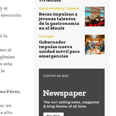
viviendas
y el
Gastronomía y Turismo
Becas impulsan a
 ejecución
jóvenes talentos
de la gastronomía
en el Maule
ó la
Crónicas
Gobernador
impulsa nueva
mo el
unidad móvil para
emergencias
glesias
o esta
 la
ina Pérez
,
o, un
e alto