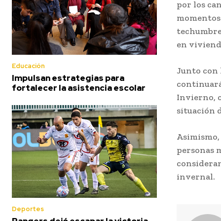
por los ca
momentos d
techumbres
en viviend
Educación
Junto con 
Impulsan estrategias para
continuará
fortalecer la asistencia escolar
Invierno, 
situación 
Asimismo, 
personas m
consideran
invernal.
Deportes
Rangers dejó escapar la victoria