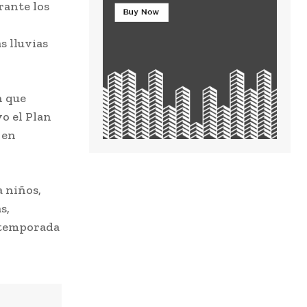
rante los
s lluvias
n que
o el Plan
 en
a niños,
s,
a temporada