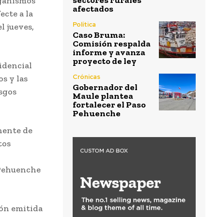
sectores rurales
rganismos
afectados
ecte a la
Política
l jueves,
Caso Bruma:
Comisión respalda
informe y avanza
proyecto de ley
idencial
Crónicas
s y las
Gobernador del
sgos
Maule plantea
fortalecer el Paso
Pehuenche
nente de
tos
 Pehuenche
ión emitida