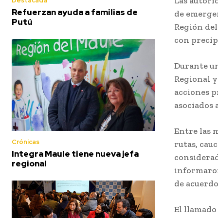
Las autori
Destacada
Refuerzan ayuda a familias de
de emergen
Putú
Región del
con precip
Durante un
Regional y
acciones p
asociados 
Entre las 
Crónicas
rutas, cauc
Integra Maule tiene nueva jefa
considerad
regional
informaron
de acuerdo
El llamado