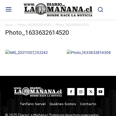
Inicio
Photo_1633632614520
Photo_1633632614520
Photo_1633632614520
Tarifario Servel
Quiénes Somos
Contacto
© 2025 Diario La Mañana | Todos los derechos reservados