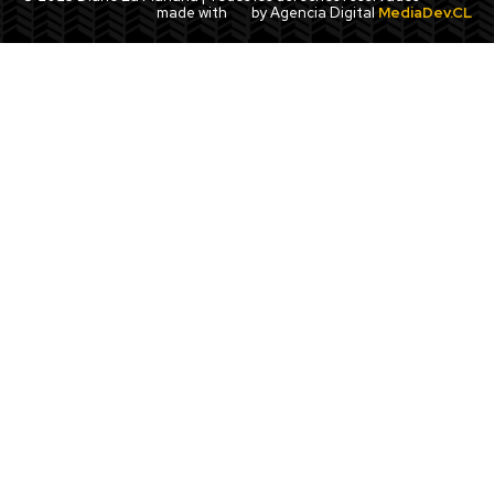
made with
by Agencia Digital
MediaDev.CL