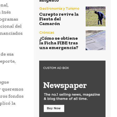
abigeato
nal,
Gastronomía y Turismo
 Inés
Curepto revive la
Fiesta del
programas
Camarón
cional del
Crónicas
inanciados
¿Cómo se obtiene
la Ficha FIBE tras
una emergencia?
 de esa
eporte,
egue
 y queremos
tros fondos
plicó la