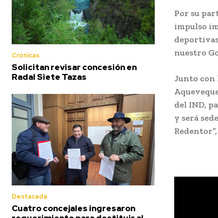
Por su par
impulso im
deportivas
nuestro Go
Crónicas
Solicitan revisar concesión en
Radal Siete Tazas
Junto con 
Aqueveque 
del IND, p
y será sed
Redentor”, 
Destacada
Cuatro concejales ingresaron
requerimiento para destituir al