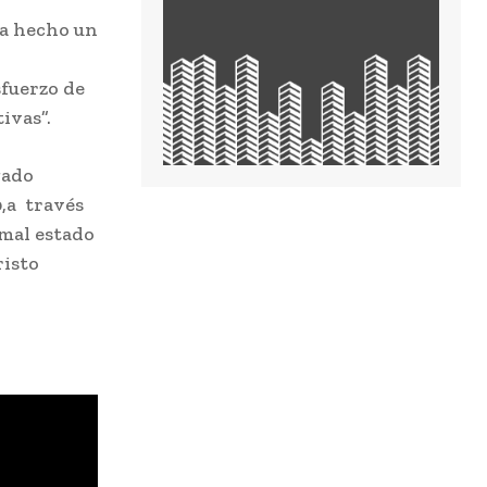
ha hecho un
sfuerzo de
ivas”.
gado
,a través
 mal estado
risto