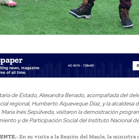
taria de Estado, Alexandra Benado, acompañada del de
cial regional, Humberto Aqueveque Díaz, y la alcaldesa d
María Inés Sepúlveda, visitaron la demostración progra
iento y de Participación Social del Instituto Nacional d
ENTE.-
En su visita a la Región del Maule, la ministra 