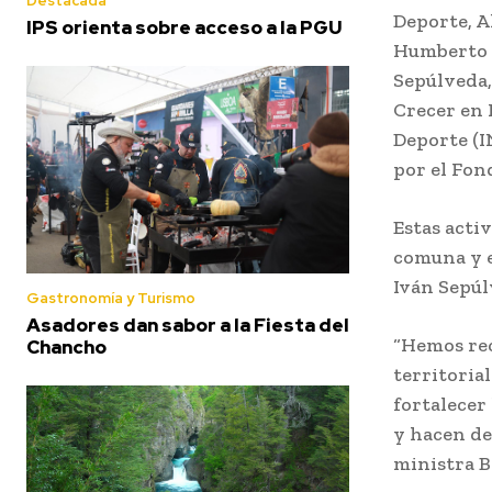
Destacada
Deporte, A
IPS orienta sobre acceso a la PGU
Humberto A
Sepúlveda,
Crecer en 
Deporte (I
por el Fon
Estas acti
comuna y e
Iván Sepúl
Gastronomía y Turismo
Asadores dan sabor a la Fiesta del
“Hemos rec
Chancho
territoria
fortalecer
y hacen de
ministra B