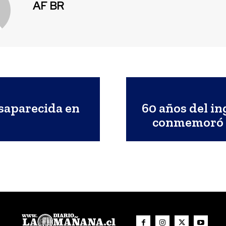
AF BR
saparecida en
60 años del in
conmemoró c