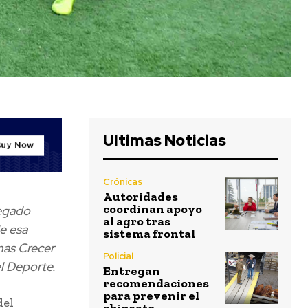
Ultimas Noticias
Crónicas
Autoridades
coordinan apoyo
legado
al agro tras
e esa
sistema frontal
mas Crecer
Policial
el Deporte.
Entregan
recomendaciones
para prevenir el
del