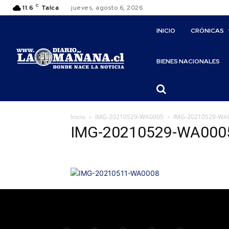
C
11.6
Talca
jueves, agosto 6, 2026
INICIO
CRÓNICAS
BIENES NACIONALES
Inicio
IMG-20210529-WA0005
IMG-20210529-WA
IMG-20210529-WA000