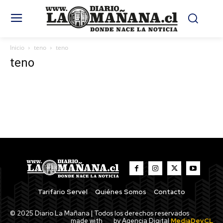
Inicio
teno
teno
teno
Tarifario Servel
Quiénes Somos
Contacto
© 2025 Diario La Mañana | Todos los derechos reservados
made with
by Agencia Digital
MediaDev.CL