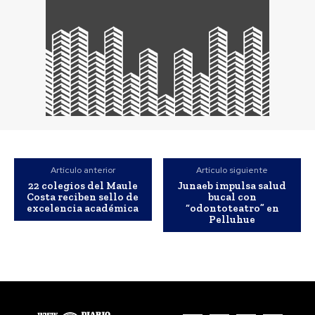
Artículo anterior
Artículo siguiente
22 colegios del Maule
Junaeb impulsa salud
Costa reciben sello de
bucal con
excelencia académica
“odontoteatro” en
Pelluhue