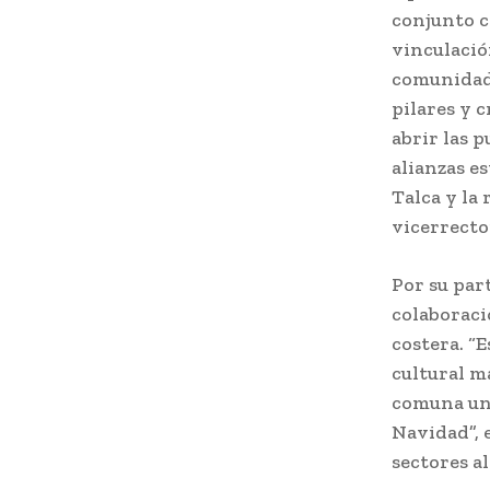
conjunto c
vinculació
comunidad,
pilares y 
abrir las 
alianzas e
Talca y la
vicerrecto
Por su par
colaboraci
costera. “
cultural m
comuna un 
Navidad”, 
sectores a