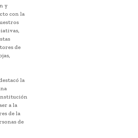
n y
cto con la
nuestros
iativas,
stas
ctores de
jas,
destacó la
una
institución
er a la
es de la
ersonas de