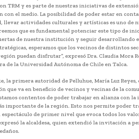
on TRM y es parte de nuestras iniciativas de extensió
n con el medio. La posibilidad de poder estar en conta
 llevar actividades culturales y artísticas es uno de 
creemos que es fundamental potenciar este tipo de inic
puertas de nuestra institución y seguir desarrollando e
stratégicas, esperamos que los vecinos de distintos se
 región puedan disfrutar”, expresó Dra. Claudia Mora Ro
ra de la Universidad Autónoma de Chile en Talca.
te, la primera autoridad de Pelluhue, María Luz Reyes, 
ón que va en beneficio de vecinos y vecinas de la com
Estamos contentos de poder trabajar en alianza con la 
ás importante de la región. Esto nos permite poder tra
espectáculo de primer nivel que evoca todos los valor
expresó la alcaldesa, quien extendió la invitación a p
ledaños.