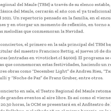
egional del Maule (TRM) a través de su elenco estable, 
lásica del Maule, cerrarán el año con el ya tradiciona
 2021. Un repertorio pensado en la familia, en el enc
es y en otorgar un momento de reflexión, en torno a 
as melodías que conmemoran la Navidad.
conciertos, el primero en la sala principal del TRM ba
itular del maestro Francisco Rettig, el jueves 16 de di
horas (entradas en vivoticket.cl $4000). El programa s
as que conmemoran estas festividades, haciendo un r
res obras como “December Light” de Andreu Rieu, “T
ulli y “Noche de Paz” de Franz Gruber, entre otros.
concierto en sala, el Teatro Regional del Maule retoma
de grandes eventos al aire libre. Es así como el vierne
 20.30 horas, la OCM se presentará en el Anfiteatro de 
de Pelluhue, y el sábado 18 en el mismo horario, en la