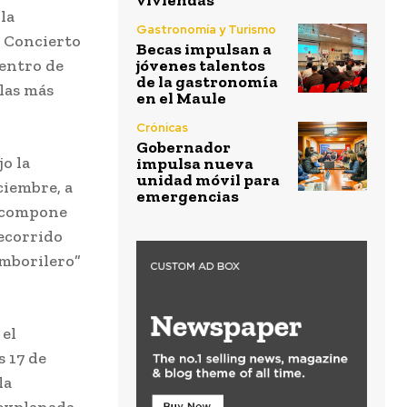
viviendas
la
Gastronomía y Turismo
l Concierto
Becas impulsan a
uentro de
jóvenes talentos
de la gastronomía
las más
en el Maule
Crónicas
Gobernador
jo la
impulsa nueva
unidad móvil para
ciembre, a
emergencias
e compone
ecorrido
amborilero”
 el
s 17 de
la
 explanada