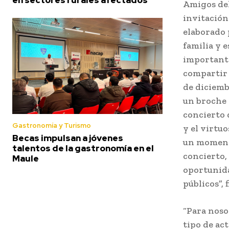
Amigos del
invitación
elaborado 
familia y 
importante
compartir 
de diciemb
un broche 
concierto 
Gastronomía y Turismo
y el virtu
Becas impulsan a jóvenes
un momento
talentos de la gastronomía en el
concierto,
Maule
oportunida
públicos”, f
“Para noso
tipo de act