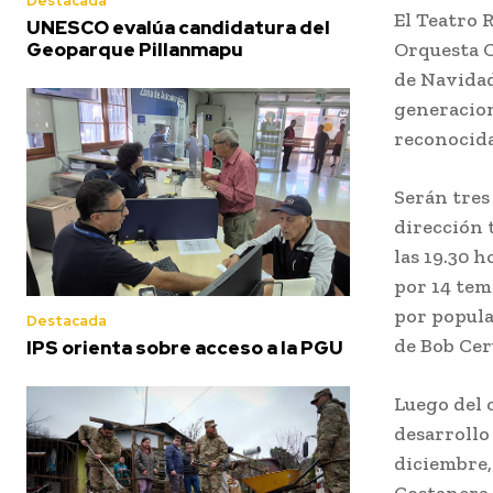
Destacada
El Teatro R
UNESCO evalúa candidatura del
Orquesta C
Geoparque Pillanmapu
de Navidad
generacion
reconocid
Serán tres 
dirección t
las 19.30 
por 14 tem
por popula
Destacada
de Bob Cer
IPS orienta sobre acceso a la PGU
Luego del 
desarrollo 
diciembre,
Costanera 