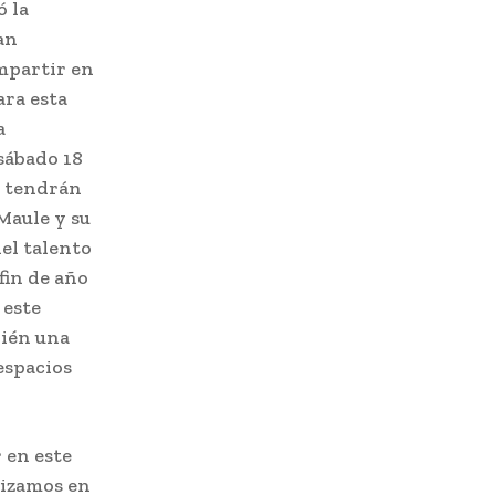
ó la
an
mpartir en
ara esta
a
sábado 18
e tendrán
Maule y su
el talento
fin de año
 este
bién una
espacios
 en este
alizamos en