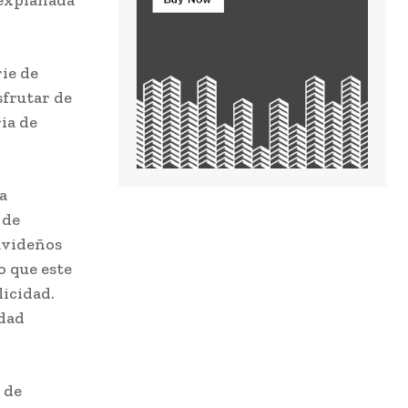
ie de
sfrutar de
ria de
a
 de
avideños
o que este
licidad.
idad
 de