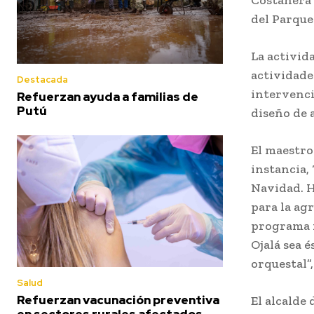
del Parque
La activid
actividade
Destacada
intervencio
Refuerzan ayuda a familias de
Putú
diseño de 
El maestro
instancia,
Navidad. H
para la ag
programa n
Ojalá sea é
orquestal”,
Salud
Refuerzan vacunación preventiva
El alcalde
en sectores rurales afectados