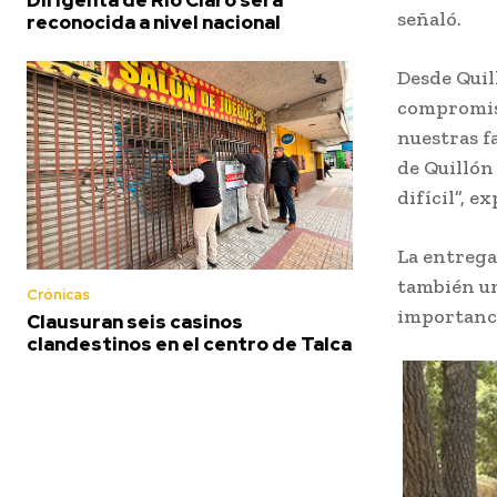
señaló.
reconocida a nivel nacional
Desde Quill
compromiso
nuestras f
de Quillón
difícil”, e
La entrega
también un
Crónicas
importanci
Clausuran seis casinos
clandestinos en el centro de Talca