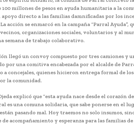
e 100 millones de pesos en ayuda humanitaria a la co
n apoyo directo a las familias damnificadas por los inc
. La acción se enmarcó en la campaña “Parral Ayuda”, q
 vecinos, organizaciones sociales, voluntarios y al mu
a semana de trabajo colaborativo.
lón llegó un convoy compuesto por tres camiones y u
 por una comitiva encabezada por el alcalde de Parra
to a concejales, quienes hicieron entrega formal de lo
or la comunidad.
 Ojeda explicó que “esta ayuda nace desde el corazón d
ral es una comuna solidaria, que sabe ponerse en el lu
 están pasando mal. Hoy traemos no solo insumos, sin
 de acompañamiento y esperanza para las familias de 