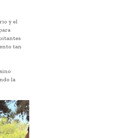
rio y el
para
bitantes
ento tan
 sino
ndo la