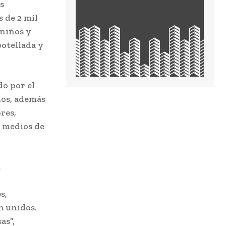
s
s de 2 mil
 niños y
botellada y
do por el
dos, además
res,
 medios de
a
s,
n unidos.
as”,