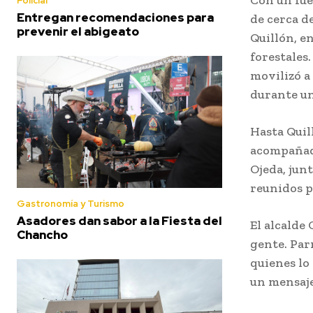
Policial
Entregan recomendaciones para
de cerca d
prevenir el abigeato
Quillón, e
forestales
movilizó a
durante un
Hasta Quil
acompañado
Ojeda, jun
reunidos p
Gastronomía y Turismo
Asadores dan sabor a la Fiesta del
El alcalde
Chancho
gente. Par
quienes lo
un mensaje