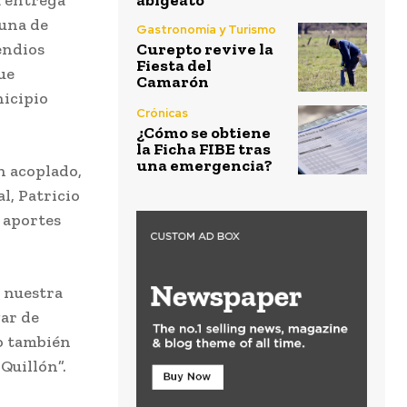
abigeato
muna de
Gastronomía y Turismo
endios
Curepto revive la
Fiesta del
ue
Camarón
nicipio
Crónicas
¿Cómo se obtiene
la Ficha FIBE tras
una emergencia?
n acoplado,
l, Patricio
s aportes
e nuestra
gar de
o también
Quillón”.