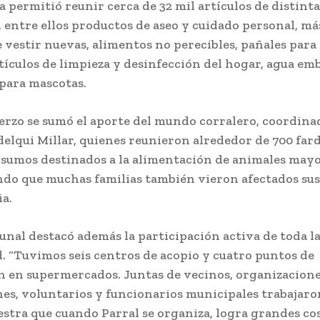
 permitió reunir cerca de 32 mil artículos de distinta
, entre ellos productos de aseo y cuidado personal, má
 vestir nuevas, alimentos no perecibles, pañales para
rtículos de limpieza y desinfección del hogar, agua em
para mascotas.
uerzo se sumó el aporte del mundo corralero, coordina
delqui Millar, quienes reunieron alrededor de 700 far
nsumos destinados a la alimentación de animales mayo
do que muchas familias también vieron afectados sus
ia.
munal destacó además la participación activa de toda l
 “Tuvimos seis centros de acopio y cuatro puntos de
n en supermercados. Juntas de vecinos, organizacione
nes, voluntarios y funcionarios municipales trabajaro
stra que cuando Parral se organiza, logra grandes cos