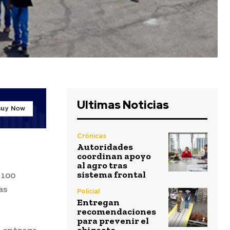
Ultimas Noticias
Crónicas
Autoridades
coordinan apoyo
al agro tras
sistema frontal
 100
as
Policial
Entregan
recomendaciones
para prevenir el
a entrega