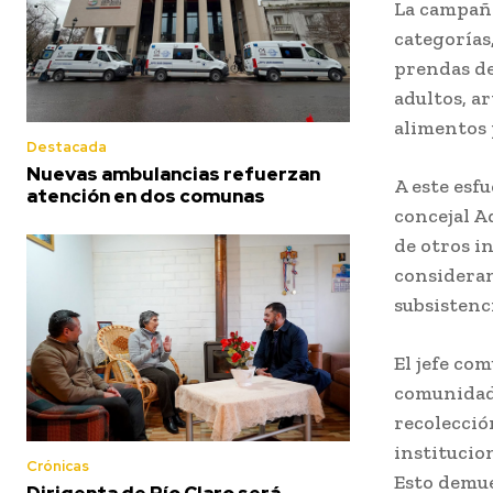
La campaña
categorías
prendas de
adultos, a
alimentos 
Destacada
Nuevas ambulancias refuerzan
A este esf
atención en dos comunas
concejal A
de otros i
consideran
subsistenc
El jefe co
comunidad.
recolecció
institucio
Crónicas
Esto demue
Dirigenta de Río Claro será