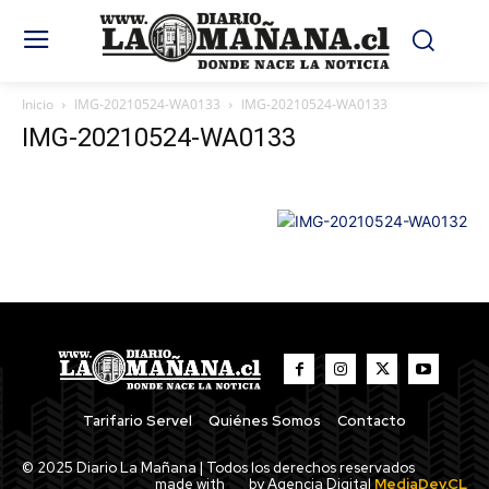
Inicio
IMG-20210524-WA0133
IMG-20210524-WA0133
IMG-20210524-WA0133
Tarifario Servel
Quiénes Somos
Contacto
© 2025 Diario La Mañana | Todos los derechos reservados
made with
by Agencia Digital
MediaDev.CL