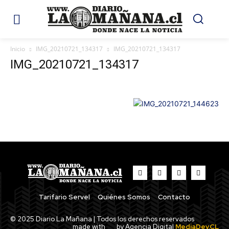
Inicio
IMG_20210721_134317
IMG_20210721_134317
IMG_20210721_134317
Tarifario Servel
Quiénes Somos
Contacto
© 2025 Diario La Mañana | Todos los derechos reservados
made with
by Agencia Digital
MediaDev.CL