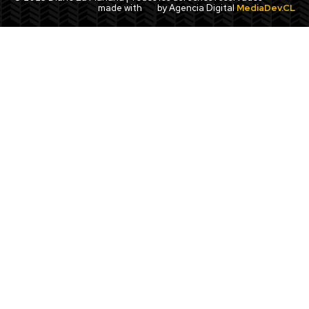
made with
by Agencia Digital
MediaDev.CL