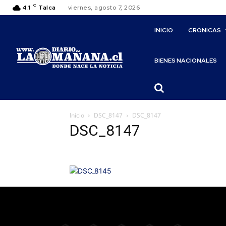
C
4.1
Talca
viernes, agosto 7, 2026
INICIO
CRÓNICAS
BIENES NACIONALES
Inicio
DSC_8147
DSC_8147
DSC_8147