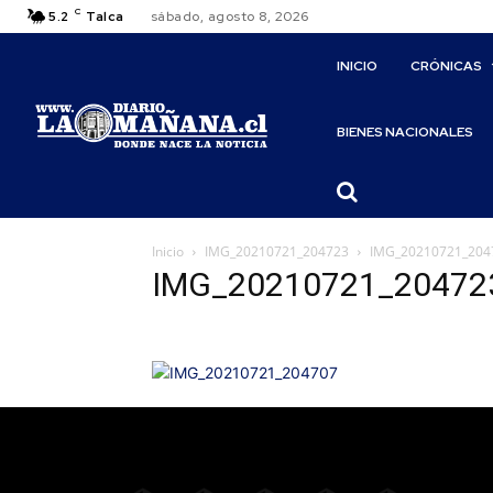
C
5.2
Talca
sábado, agosto 8, 2026
INICIO
CRÓNICAS
BIENES NACIONALES
Inicio
IMG_20210721_204723
IMG_20210721_204
IMG_20210721_20472