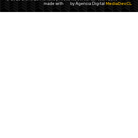
made with
by Agencia Digital
MediaDev.CL