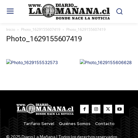
Inicio
Photo_1629155607419
Photo_1629155607419
Photo_1629155607419
Tarifario Servel
Quiénes Somos
Contacto
© 2025 Diario La Mañana | Todos los derechos reservados