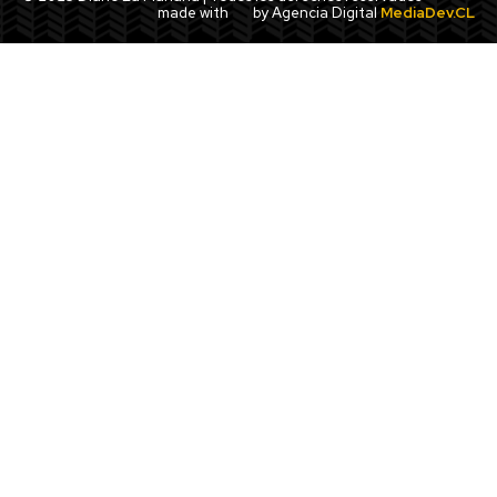
made with
by Agencia Digital
MediaDev.CL