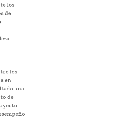
te los
os de
s
r
leza.
tre los
ra en
ltado una
nto de
royecto
 desempeño