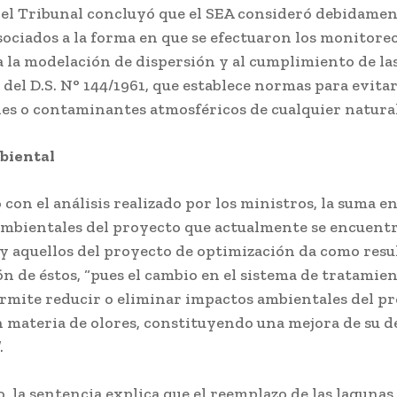
el Tribunal concluyó que el SEA consideró debidamen
sociados a la forma en que se efectuaron los monitore
a la modelación de dispersión y al cumplimiento de la
 del D.S. N° 144/1961, que establece normas para evita
s o contaminantes atmosféricos de cualquier natura
biental
con el análisis realizado por los ministros, la suma en
mbientales del proyecto que actualmente se encuent
y aquellos del proyecto de optimización da como resu
n de éstos, “pues el cambio en el sistema de tratamie
rmite reducir o eliminar impactos ambientales del p
n materia de olores, constituyendo una mejora de su
.
o, la sentencia explica que el reemplazo de las lagunas