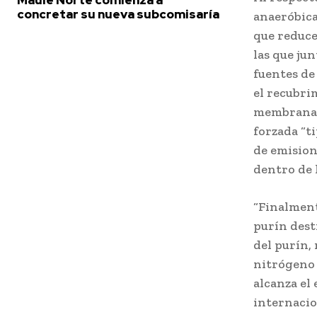
Maule Norte comienza a
concretar su nueva subcomisaría
anaeróbica
que reduce
las que ju
fuentes de
el recubri
membrana d
forzada “t
de emision
dentro de 
“Finalment
purín desti
del purín,
nitrógeno 
alcanza el
internacio