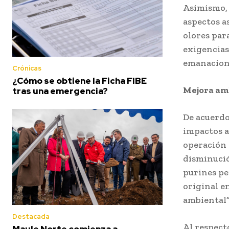
Asimismo, 
aspectos a
olores par
exigencias
emanacione
Crónicas
¿Cómo se obtiene la Ficha FIBE
Mejora am
tras una emergencia?
De acuerdo 
impactos a
operación 
disminució
purines pe
original e
ambiental”
Destacada
Al respect