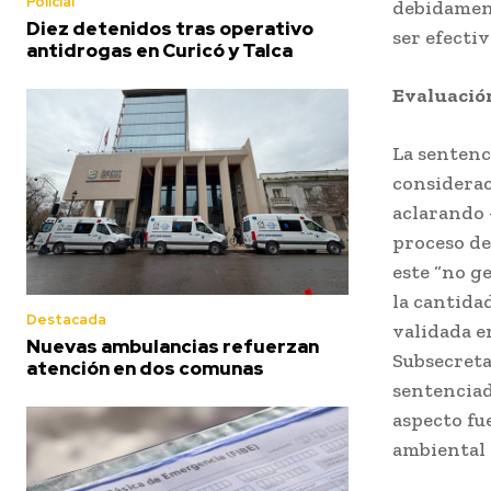
Policial
debidament
Diez detenidos tras operativo
ser efectiv
antidrogas en Curicó y Talca
Evaluación
La sentenc
considerac
aclarando 
proceso de
este “no g
la cantidad
Destacada
validada e
Nuevas ambulancias refuerzan
Subsecreta
atención en dos comunas
sentenciad
aspecto fu
ambiental 