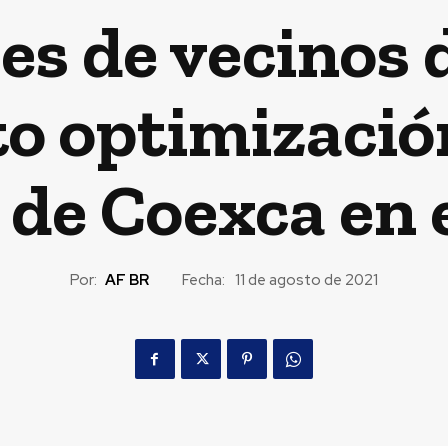
s de vecinos 
o optimizació
 de Coexca en 
Por:
AF BR
Fecha:
11 de agosto de 2021