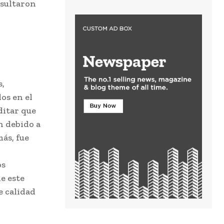
esultaron
s,
os en el
ditar que
n debido a
más, fue
os
e este
e calidad