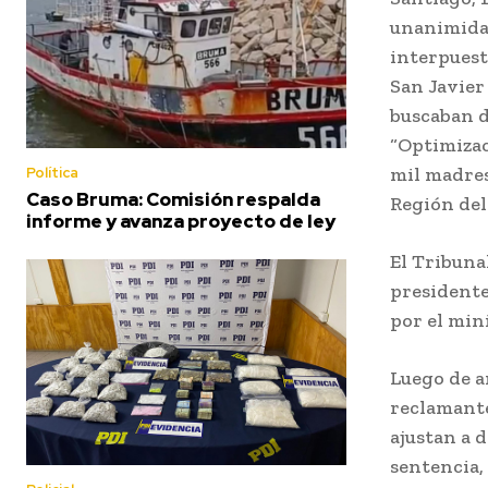
unanimidad
interpuest
San Javier
buscaban d
“Optimizac
mil madres
Política
Caso Bruma: Comisión respalda
Región del
informe y avanza proyecto de ley
El Tribuna
presidente
por el min
Luego de a
reclamante
ajustan a 
sentencia,