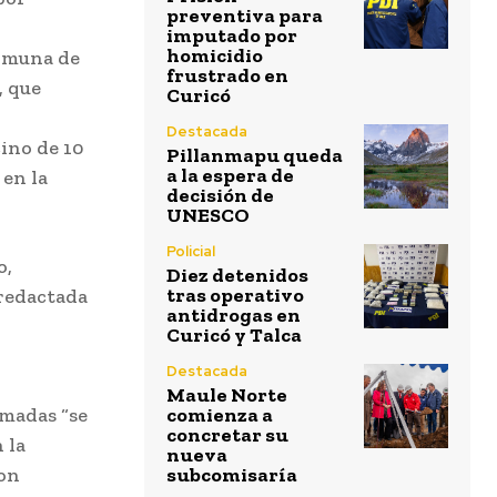
preventiva para
imputado por
homicidio
comuna de
frustrado en
, que
Curicó
Destacada
ino de 10
Pillanmapu queda
a la espera de
 en la
decisión de
UNESCO
Policial
o,
Diez detenidos
tras operativo
 redactada
antidrogas en
Curicó y Talca
Destacada
Maule Norte
amadas “se
comienza a
concretar su
 la
nueva
ron
subcomisaría