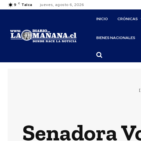
C
9
Talca
jueves, agosto 6, 2026
INICIO
CRÓNICAS
BIENES NACIONALES
I
Senadora Vo