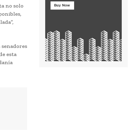
ta no solo
ponibles,
lada”,
s senadores
de esta
danía