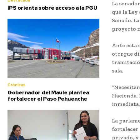
Destacada
La senador
IPS orienta sobre acceso a la PGU
que la Ley
Senado. La
proyecto n
Ante esta s
otorgue dis
tramitació
sala.
Crónicas
“Necesitam
Gobernador del Maule plantea
Hacienda. 
fortalecer el Paso Pehuenche
inmediata,
La parlame
fortalecer
privado, y