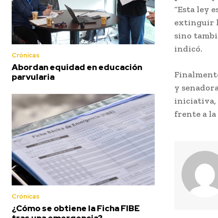
“Esta ley 
extinguir 
sino tambi
indicó.
Crónicas
Abordan equidad en educación
Finalmente
parvularia
y senadoras
iniciativa
frente a l
Crónicas
¿Cómo se obtiene la Ficha FIBE
tras una emergencia?