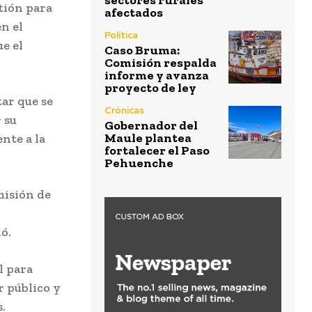
sectores rurales
tión para
afectados
n el
Política
e el
Caso Bruma:
Comisión respalda
informe y avanza
proyecto de ley
tar que se
Crónicas
 su
Gobernador del
Maule plantea
nte a la
fortalecer el Paso
Pehuenche
misión de
ó.
l para
r público y
.