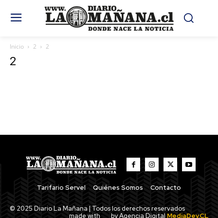
Inicio
2
2
2
Tarifario Servel
Quiénes Somos
Contacto
© 2025 Diario La Mañana | Todos los derechos reservados
made with
by Agencia Digital
MediaDev.CL