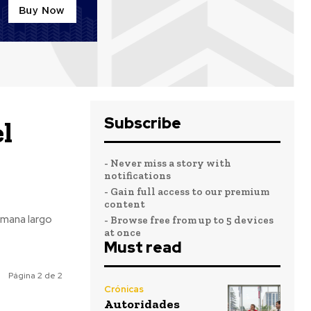
Subscribe
l
- Never miss a story with
notifications
- Gain full access to our premium
content
- Browse free from up to 5 devices
at once
Must read
Página 2 de 2
Crónicas
Autoridades