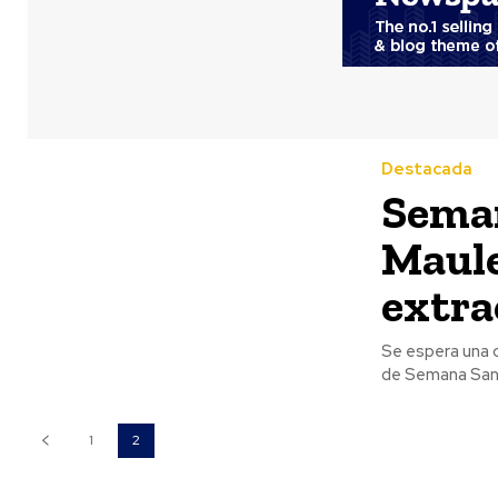
Destacada
Seman
Maule
extra
Se espera una circulac
de Semana Sant
1
2