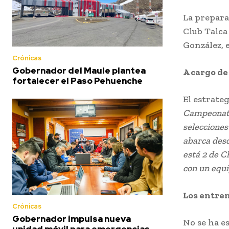
La prepara
Club Talca
González, 
Crónicas
Gobernador del Maule plantea
A cargo de
fortalecer el Paso Pehuenche
El estrate
Campeonato 
seleccione
abarca desd
está 2 de C
con un equi
Los entren
Crónicas
Gobernador impulsa nueva
No se ha e
unidad móvil para emergencias