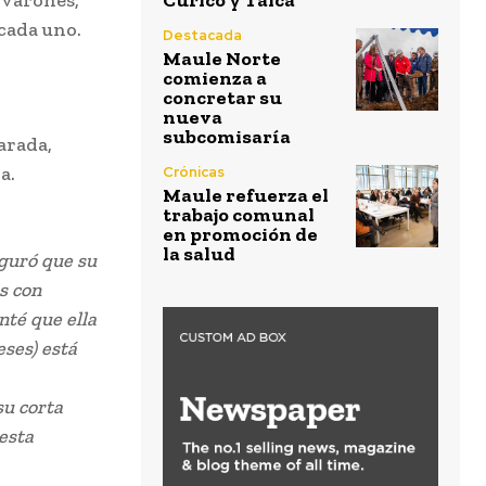
Curicó y Talca
 cada uno.
Destacada
Maule Norte
comienza a
concretar su
nueva
subcomisaría
arada,
a.
Crónicas
Maule refuerza el
trabajo comunal
en promoción de
la salud
eguró que su
ás con
nté que ella
eses) está
su corta
esta