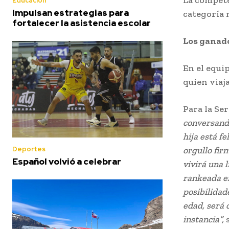
Educación
Impulsan estrategias para
categoría 
fortalecer la asistencia escolar
Los ganado
En el equi
quien viaj
Para la Se
conversando
hija está f
Deportes
orgullo fir
Español volvió a celebrar
vivirá una 
rankeada en
posibilidad
edad, será 
instancia”,