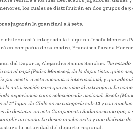
menores, los cuales se distribuirán en dos grupos de 5
res jugarán la gran final a 5 sets.
po chileno está integrada la talquina Josefa Meneses P
ará en compañía de su madre, Francisca Parada Herrer
remi del Deporte, Alejandra Ramos Sánchez
“he estado
 con el papá (Pedro Meneses), de la deportista, quien as
eliz por asistir a este encuentro internacional, y que adem
mó la autorización para que su viaje al extranjero. Le come
linda experiencia como seleccionada nacional. Josefa (Men
 el 2° lugar de Chile en su categoría sub-12 y con muchas
es de destacar en este Campeonato Sudamericano que, a 
cumplir un sueño. Le deseo mucho éxito y que disfrute de 
sostuvo la autoridad del deporte regional.