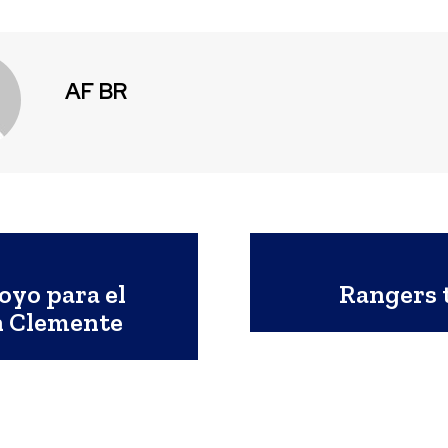
AF BR
oyo para el
Rangers t
an Clemente