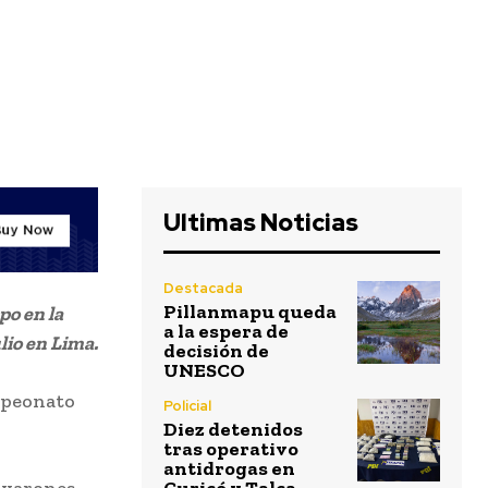
Ultimas Noticias
Destacada
Pillanmapu queda
po en la
a la espera de
lio en Lima.
decisión de
UNESCO
mpeonato
Policial
Diez detenidos
tras operativo
antidrogas en
 varones,