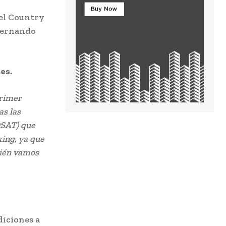
del Country
 Fernando
es.
primer
as las
OSAT) que
king, ya que
bién vamos
diciones a