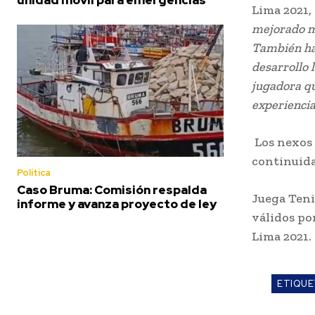
Lima 2021,
mejorado mu
También ha 
desarrollo 
jugadora qu
experiencia
Los nexos 
continuida
Política
Caso Bruma: Comisión respalda
Juega Teni
informe y avanza proyecto de ley
válidos po
Lima 2021.
ETIQUE