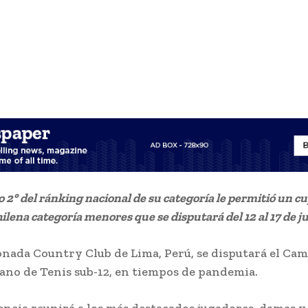
o 2° del ránking nacional de su categoría le permitió un cu
hilena categoría menores que se disputará del 12 al 17 de ju
onada Country Club de Lima, Perú, se disputará el Ca
no de Tenis sub-12, en tiempos de pandemia.
ncia reunirá a los más destacados jugadores, damas y