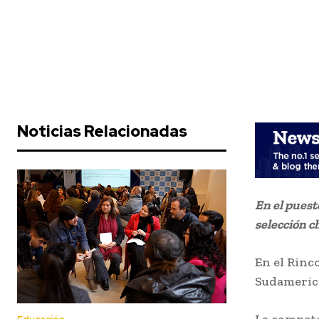
Noticias Relacionadas
En el puest
selección c
En el Rinc
Sudamerica
La compete