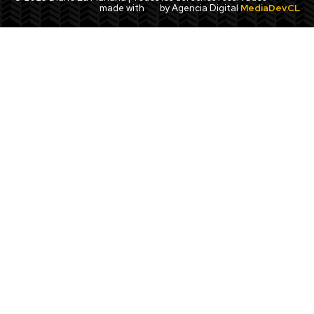
made with
by Agencia Digital
MediaDev.CL