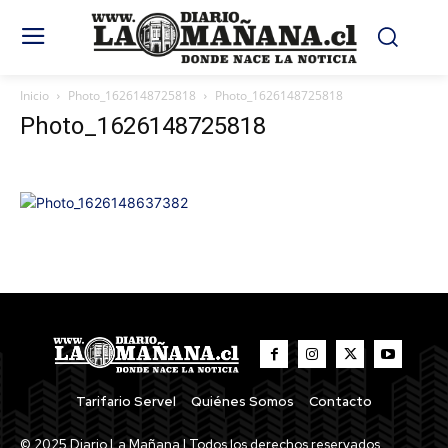
Inicio
Photo_1626148725818
Photo_1626148725818
Photo_1626148725818
Tarifario Servel
Quiénes Somos
Contacto
© 2025 Diario La Mañana | Todos los derechos reservados