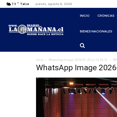
C
7.3
Talca
jueves, agosto 6, 2026
INICIO
CRÓNICAS
BIENES NACIONALES
Inicio
WhatsApp Image 2026-01-20 at 14.56.31
Wh
WhatsApp Image 2026-