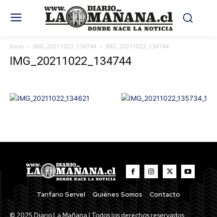
Inicio
IMG_20211022_134744
IMG_20211022_134744
IMG_20211022_134744
Tarifario Servel
Quiénes Somos
Contacto
© 2025 Diario La Mañana | Todos los derechos reservados