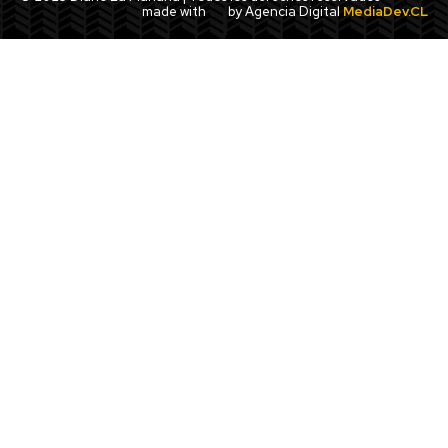
made with
by Agencia Digital
MediaDev.CL