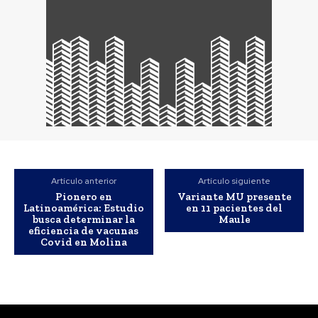
Artículo anterior
Artículo siguiente
Pionero en
Variante MU presente
Latinoamérica: Estudio
en 11 pacientes del
busca determinar la
Maule
eficiencia de vacunas
Covid en Molina